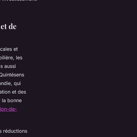
 et de
cales et
lière, les
s aussi
 Quintésens
andie, qui
ation et des
r la bonne
tion-de-
s réductions