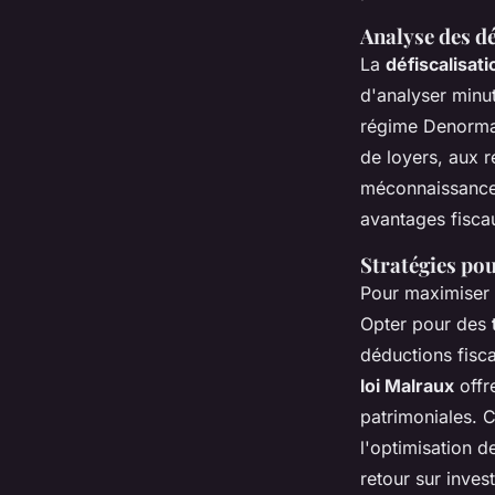
Analyse des dé
La
défiscalisat
d'analyser minuti
régime Denorman
de loyers, aux r
méconnaissance 
avantages fisca
Stratégies po
Pour maximiser
Opter pour des
déductions fisca
loi Malraux
offr
patrimoniales. C
l'optimisation d
retour sur inves