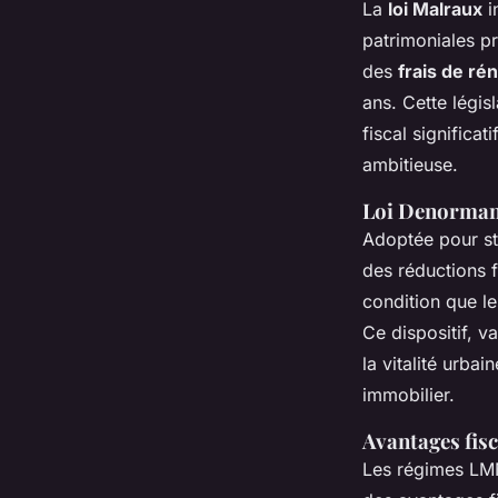
La
loi Malraux
i
patrimoniales p
des
frais de ré
ans. Cette légis
fiscal significa
ambitieuse.
Loi Denormandi
Adoptée pour sti
des réductions f
condition que l
Ce dispositif, v
la vitalité urbai
immobilier.
Avantages fis
Les régimes LMN