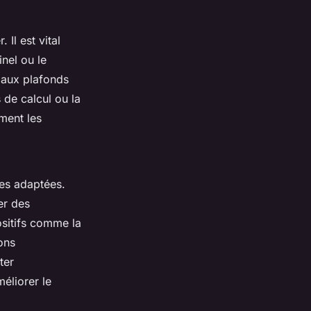
 Il est vital
inel ou le
 aux plafonds
 de calcul ou la
ment les
gies adaptées.
er des
ositifs comme la
ons
ter
éliorer le