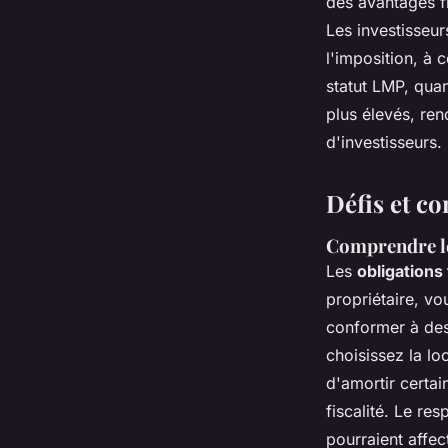
des avantages f
Les investisseu
l'imposition, à 
statut LMP, quan
plus élevés, ren
d'investisseurs.
Défis et co
Comprendre les
Les
obligations 
propriétaire, v
conformer à des
choisissez la l
d'amortir certai
fiscalité. Le re
pourraient affec