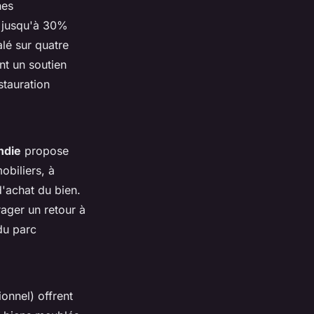
nes
t jusqu'à 30%
lé sur quatre
nt un soutien
stauration
ndie
propose
obiliers, à
'achat du bien.
ager un retour à
 du parc
onnel) offrent