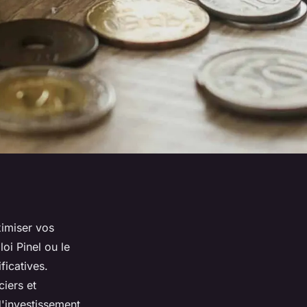
ximiser vos
oi Pinel ou le
ficatives.
iers et
'investissement.