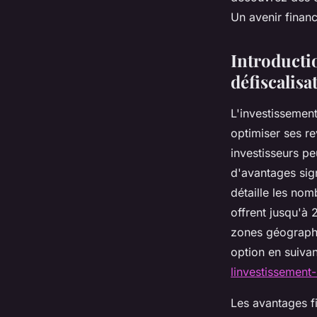
défiscalisation
Un avenir finan
quentin
•
24 avril 2025
•
7 min de lecture
Introductio
défiscalisa
L'investissement
optimiser ses r
investisseurs p
d'avantages sign
détaille les nom
offrent jusqu'à 
zones géographi
option en suivan
linvestissement-
Les avantages f