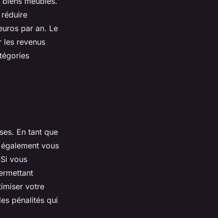
s biens meublés.
 réduire
euros par an. Le
r les revenus
atégories
ses. En tant que
s également vous
 Si vous
ermettant
imiser votre
des pénalités qui