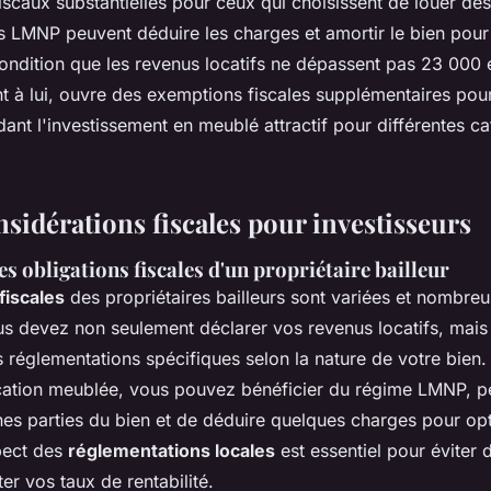
iscaux substantielles pour ceux qui choisissent de louer de
rs LMNP peuvent déduire les charges et amortir le bien pour
condition que les revenus locatifs ne dépassent pas 23 000 
t à lui, ouvre des exemptions fiscales supplémentaires pou
dant l'investissement en meublé attractif pour différentes c
nsidérations fiscales pour investisseurs
 obligations fiscales d'un propriétaire bailleur
fiscales
des propriétaires bailleurs sont variées et nombreu
ous devez non seulement déclarer vos revenus locatifs, mai
 réglementations spécifiques selon la nature de votre bien.
ocation meublée, vous pouvez bénéficier du régime LMNP, p
nes parties du bien et de déduire quelques charges pour opt
spect des
réglementations locales
est essentiel pour éviter 
ter vos taux de rentabilité.