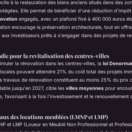
ncite à la restauration des biens anciens situés dans des zo
rotégées. Elle permet de bénéficier d'une réduction d'impô
novation
engagés, avec un plafond fixé à 400 000 euros éta
lation encourage la préservation architecturale, tout en offra
tif aux investisseurs prêts à s'engager dans des projets de re
e pour la revitalisation des centres-villes
muler la rénovation dans les centres-villes, la
loi Denorma
iscales pouvant atteindre 21% du coût total des projets imm
es travaux de rénovation constituent au moins 25% du prix d
alable jusqu'en 2027, cible les
villes moyennes
pour encour
ne, favorisant à la fois l'investissement et le renouvellement
caux des locations meublées (LMNP et LMP)
P et LMP (Loueur en Meublé Non Professionnel et Professi