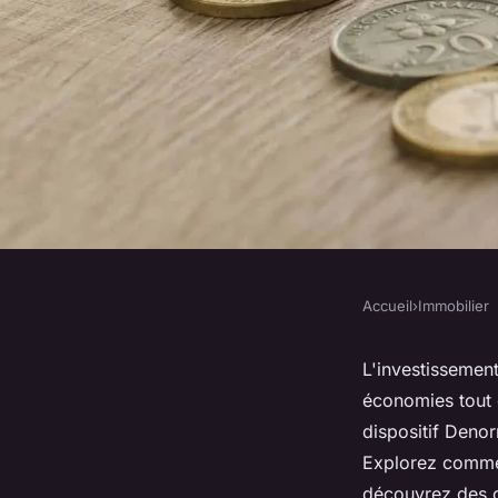
Accueil
›
Immobilier
IMMOBILIER
Maximisez vos écon
L'investissemen
économies tout e
l'investissement locat
dispositif Denor
Explorez commen
découvrez des c