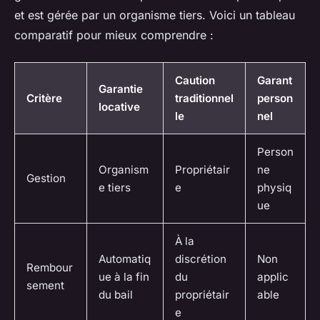
et est gérée par un organisme tiers. Voici un tableau
comparatif pour mieux comprendre :
Caution
Garant
Garantie
Critère
traditionnel
person
locative
le
nel
Person
Organism
Propriétair
ne
Gestion
e tiers
e
physiq
ue
À la
Automatiq
discrétion
Non
Rembour
ue à la fin
du
applic
sement
du bail
propriétair
able
e