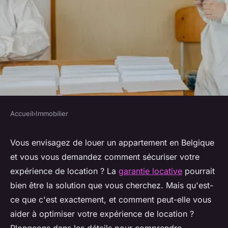
Accueil
›
Immobilier
IMMOBILIER
Optimisez votre expérience de
Vous envisagez de louer un appartement en Belgique
et vous vous demandez comment sécuriser votre
location grâce à la garantie
expérience de location ? La
garantie locative
pourrait
locative en belgique
bien être la solution que vous cherchez. Mais qu'est-
ce que c'est exactement, et comment peut-elle vous
quentin
•
11 février 2025
•
6 min de lecture
aider à optimiser votre expérience de location ?