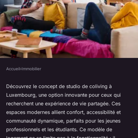
Accueil
›
Immobilier
IMMOBILIER
Coliving studio in
Découvrez le concept de studio de coliving à
Luxembourg, une option innovante pour ceux qui
Luxembourg: a unique
recherchent une expérience de vie partagée. Ces
experience
espaces modernes allient confort, accessibilité et
communauté dynamique, parfaits pour les jeunes
quentin
•
15 mars 2025
•
8 min de lecture
professionnels et les étudiants. Ce modèle de