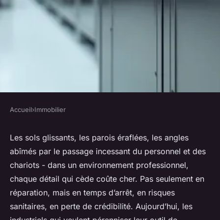
Accueil
›
Immobilier
IMMOBILIER
Solutions innovantes pour
Les sols glissants, les parois éraflées, les angles
abîmés par le passage incessant du personnel et des
habillage inox industriel :
chariots - dans un environnement professionnel,
découvrez les avantages et
chaque détail qui cède coûte cher. Pas seulement en
possibilités
réparation, mais en temps d’arrêt, en risques
sanitaires, en perte de crédibilité. Aujourd’hui, les
Dulce
•
03/03/2026 07:07
•
9 min de lecture