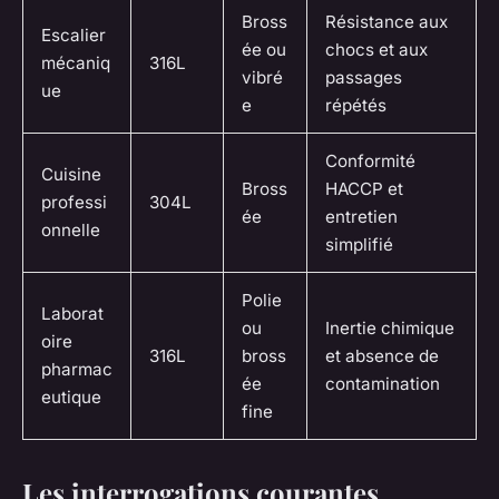
Bross
Résistance aux
Escalier
ée ou
chocs et aux
mécaniq
316L
vibré
passages
ue
e
répétés
Conformité
Cuisine
Bross
HACCP et
professi
304L
ée
entretien
onnelle
simplifié
Polie
Laborat
ou
Inertie chimique
oire
316L
bross
et absence de
pharmac
ée
contamination
eutique
fine
Les interrogations courantes