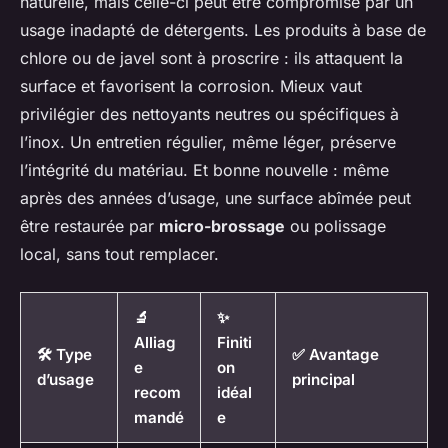
naturelle, mais celle-ci peut être compromise par un
usage inadapté de détergents. Les produits à base de
chlore ou de javel sont à proscrire : ils attaquent la
surface et favorisent la corrosion. Mieux vaut
privilégier des nettoyants neutres ou spécifiques à
l’inox. Un entretien régulier, même léger, préserve
l’intégrité du matériau. Et bonne nouvelle : même
après des années d’usage, une surface abîmée peut
être restaurée par
micro-brossage
ou polissage
local, sans tout remplacer.
🔬
✨
Alliag
Finiti
🛠️ Type
✅ Avantage
e
on
d’usage
principal
recom
idéal
mandé
e