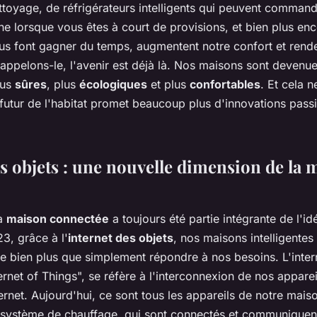
ttoyage, de réfrigérateurs intelligents qui peuvent command
gne lorsque vous êtes à court de provisions, et bien plus en
us font gagner du temps, augmentent notre confort et rende
appelons-le, l'avenir est déjà là. Nos maisons sont devenue
lus
sûres
, plus
écologiques
et plus
confortables
. Et cela n
utur de l'habitat promet beaucoup plus d'innovations pass
es objets : une nouvelle dimension de la 
la
maison connectée
a toujours été partie intégrante de l'i
23, grâce à l'
internet des objets
, nos maisons intelligente
e bien plus que simplement répondre à nos besoins. L'inter
ernet of Things", se réfère à l'interconnexion de nos appare
ternet. Aujourd'hui, ce sont tous les appareils de notre mais
u système de chauffage, qui sont connectés et communiquent