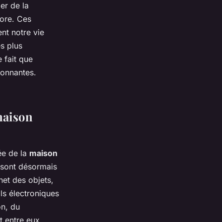
er de la
core. Ces
nt notre vie
s plus
e fait que
ionnantes.
maison
dée de la
maison
s sont désormais
net des objets,
ils électroniques
on, du
 entre eux,