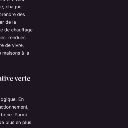
me, chaque
 prendre des
er de la
me de chauffage
ues, rendues
re de vivre,
s maisons à la
tive verte
ologique. En
nctionnement,
arbone. Parmi
de plus en plus