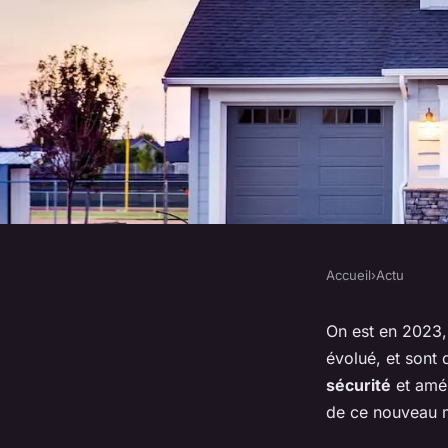
Accueil
›
Actu
ACTU
La maison du futur :
On est en 2023,
évolué, et sont
en 2023
sécurité
et amél
de ce nouveau m