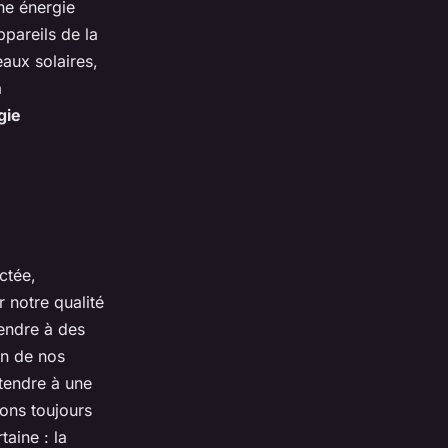
ne énergie
ppareils de la
eaux solaires,
a
gie
ectée,
 notre qualité
tendre à des
on de nos
tendre à une
ons toujours
taine : la