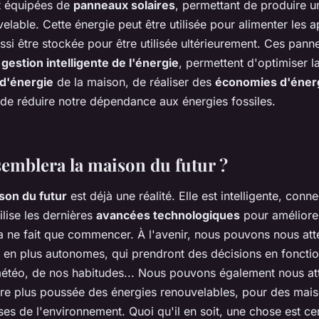
t équipées de
panneaux solaires
, permettant de produire u
elable. Cette énergie peut être utilisée pour alimenter les a
si être stockée pour être utilisée ultérieurement. Ces pann
e
gestion intelligente de l'énergie
, permettent d'optimiser l
d'énergie
de la maison, de réaliser des
économies d'éner
t de réduire notre dépendance aux énergies fossiles.
semblera la maison du futur ?
son du futur
est déjà une réalité. Elle est intelligente, conn
ilise les dernières
avancées technologiques
pour améliorer
la ne fait que commencer. À l'avenir, nous pouvons nous at
 en plus autonomes, qui prendront des décisions en foncti
météo, de nos habitudes... Nous pouvons également nous at
ore plus poussée des énergies renouvelables, pour des mais
es de l'environnement. Quoi qu'il en soit, une chose est cer