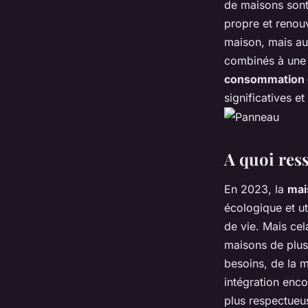
de maisons son
propre et renouv
maison, mais aus
combinés à un
consommation 
significatives e
A quoi res
En 2023, la
mai
écologique et ut
de vie. Mais ce
maisons de plus
besoins, de la 
intégration enc
plus respectueus