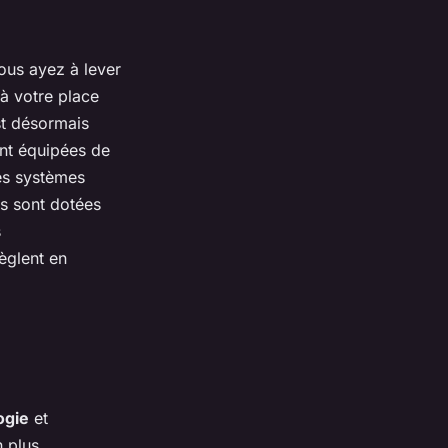
ous ayez à lever
 à votre place
st désormais
nt équipées de
Ces systèmes
es sont dotées
s
èglent en
ogie
et
n plus