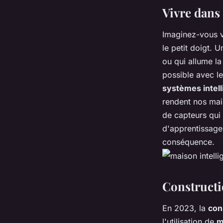
quentin
•
7 août 2023
•
5 min de lecture
Vivre dans
Imaginez-vous v
le petit doigt. 
ou qui allume l
possible avec l
systèmes intell
rendent nos ma
de capteurs qui 
d'apprentissage
conséquence.
Constructi
En 2023, la
con
l'utilisation de
m