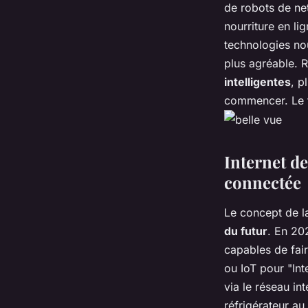
de robots de ne
nourriture en li
technologies no
plus agréable. R
intelligentes
, p
commencer. Le f
Internet d
connectée
Le concept de 
du futur
. En 20
capables de fair
ou IoT pour "Int
via le réseau in
réfrigérateur a