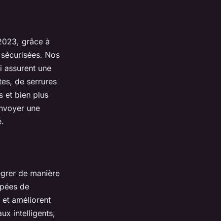
2023, grâce à
 sécurisées. Nos
 assurent une
tes, de serrures
 et bien plus
envoyer une
é.
égrer de manière
ipées de
 et améliorent
x intelligents,