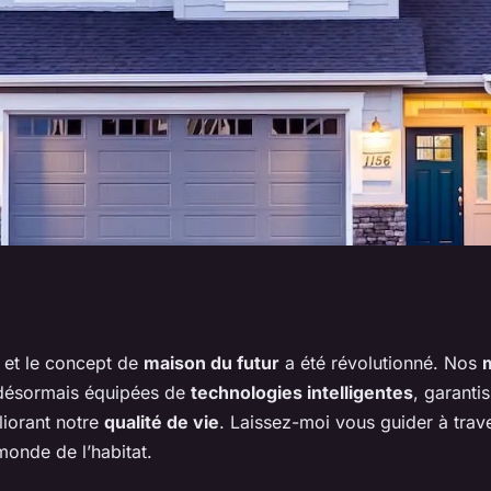
 à quoi s'attendre
 et le concept de
maison du futur
a été révolutionné. Nos
 désormais équipées de
technologies intelligentes
, garanti
iorant notre
qualité de vie
. Laissez-moi vous guider à trave
onde de l’habitat.