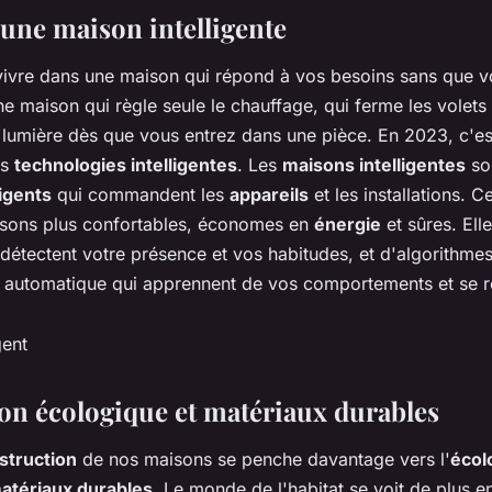
 une maison intelligente
ivre dans une maison qui répond à vos besoins sans que v
Une maison qui règle seule le chauffage, qui ferme les volets
a lumière dès que vous entrez dans une pièce. En 2023, c'e
es
technologies intelligentes
. Les
maisons intelligentes
so
igents
qui commandent les
appareils
et les installations. 
isons plus confortables, économes en
énergie
et sûres. Ell
détectent votre présence et vos habitudes, et d'algorithme
 automatique qui apprennent de vos comportements et se r
on écologique et matériaux durables
struction
de nos maisons se penche davantage vers l'
écol
atériaux durables
. Le monde de l'habitat se voit de plus e