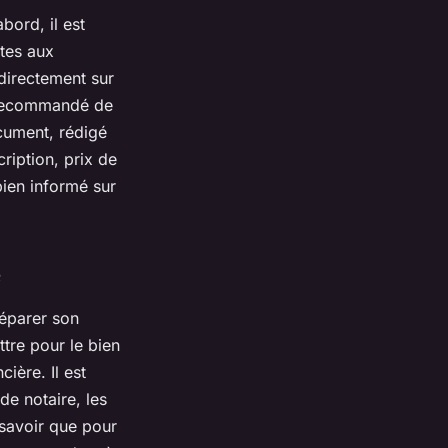
bord, il est
tes aux
directement sur
t recommandé de
cument, rédigé
cription, prix de
bien informé sur
e
réparer son
re pour le bien
ière. Il est
de notaire, les
 savoir que pour