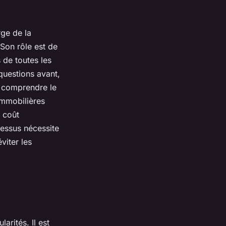
rge de la
 Son rôle est de
 de toutes les
questions avant,
x comprendre le
 immobilières
 coût
cessus nécessite
viter les
arités. Il est