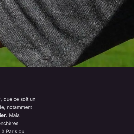
r
, que ce soit un
ble, notamment
ier
. Mais
 enchères
e
à Paris ou