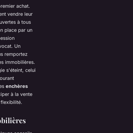
premier achat.
ent vendre leur
uvertes à tous
n place par un
cession
avocat. Un
us remportez
es immobilières.
e s'éteint, celui
courant
les
enchères
iper à la vente
lexibilité.
bilières