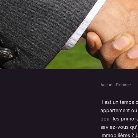
Accueil
›
Finance
FINANCE
Acheter un bien imm
Il est un temps 
appartement ou 
enchères : guide po
pour les primo-
saviez-vous qu'i
immobilières ? 