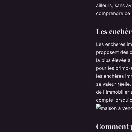
accédants
ailleurs, sans a
comprendre ce 
quentin
•
7 août 2023
•
6 min de lecture
Les enchère
Les enchères im
proposent des o
la plus élevée à
pour les primo-
les enchères im
sa valeur réelle
de l'immobilier 
compte lorsqu'o
Comment pa