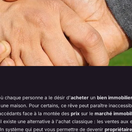
obilier aux
où chaque personne a le désir d'
acheter
un
bien immobilie
une maison. Pour certains, ce rêve peut paraître inaccessi
ur les primo-
accédants face à la montée des
prix
sur le
marché immobil
l existe une alternative à l'achat classique : les ventes aux
Un système qui peut vous permettre de devenir
propriétair