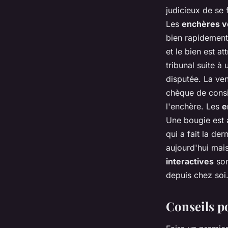
judicieux de se 
Les
enchères v
bien rapidement,
et le bien est at
tribunal suite à
disputée. La ven
chèque de consi
l'enchère. Les
e
Une bougie est a
qui a fait la de
aujourd'hui mais
interactives
son
depuis chez soi.
Conseils p