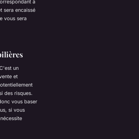
correspondant à
t sera encaissé
ue vous sera
ilières
C'est un
vente et
potentiellement
i des risques.
 donc vous baser
us, si vous
 nécessite