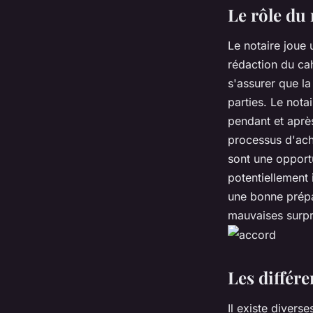
Le rôle du
Le notaire joue 
rédaction du cah
s'assurer que la
parties. Le nota
pendant et après
processus d'acha
sont une opport
potentiellement 
une bonne prépa
mauvaises surpr
Les différ
Il existe divers